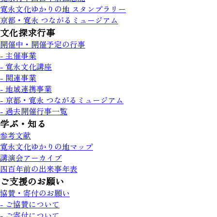
寛永文化ゆかりの地 スタンプラリー
京都・寛永 つながるミュージアム
文化探求行事
開催中・開催予定の行事
- 主催事業
- 寛永文化講座
- 関連事業
- 地域連携事業
- 京都・寛永 つながるミュージアム
- 過去開催行事一覧
学ぶ・知る
参考文献
寛永文化ゆかりの地マップ
講演会アーカイブ
四百年前の出来事年表
ご支援のお願い
協賛・寄付のお願い
- ご協賛について
- ご寄付について