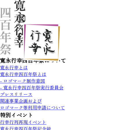
寛永行幸四百年祭について
寛永行幸とは
寛永行幸四百年祭とは
- ロゴマーク制作意図
- 寛永行幸四百年祭実行委員会
プレスリリース
関連事業企画および
ロゴマーク等利用申請について
特別イベント
行幸行列再現イベント
寛永行幸四百年祭記念能