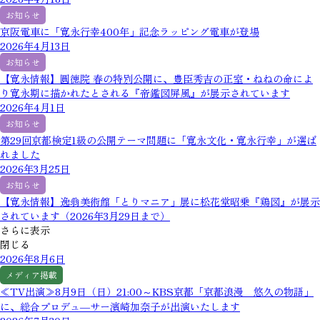
お知らせ
京阪電車に「寛永行幸400年」記念ラッピング電車が登場
2026年4月13日
お知らせ
【寛永情報】圓徳院 春の特別公開に、豊臣秀吉の正室・ねねの命によ
り寛永期に描かれたとされる『帝鑑図屏風』が展示されています
2026年4月1日
お知らせ
第29回京都検定1級の公開テーマ問題に「寛永文化・寛永行幸」が選ば
れました
2026年3月25日
お知らせ
【寛永情報】逸翁美術館「とりマニア」展に松花堂昭乗『鶏図』が展示
されています（2026年3月29日まで）
さらに表示
閉じる
2026年8月6日
メディア掲載
≪TV出演≫8月9日（日）21:00～KBS京都「京都浪漫 悠久の物語」
に、総合プロデュ―サー濱崎加奈子が出演いたします