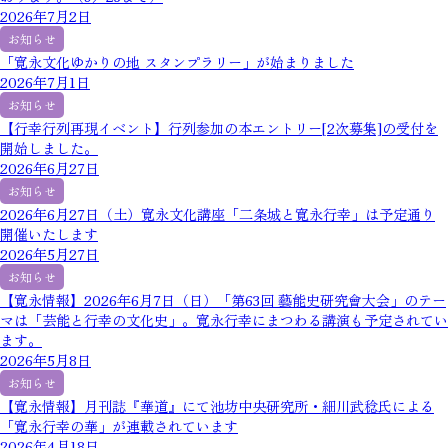
2026年7月2日
お知らせ
「寛永文化ゆかりの地 スタンプラリー」が始まりました
2026年7月1日
お知らせ
【行幸行列再現イベント】行列参加の本エントリー[2次募集]の受付を
開始しました。
2026年6月27日
お知らせ
2026年6月27日（土）寛永文化講座「二条城と寛永行幸」は予定通り
開催いたします
2026年5月27日
お知らせ
【寛永情報】2026年6月7日（日）「第63回 藝能史研究會大会」のテー
マは「芸能と行幸の文化史」。寛永行幸にまつわる講演も予定されてい
ます。
2026年5月8日
お知らせ
【寛永情報】月刊誌『華道』にて池坊中央研究所・細川武稔氏による
「寛永行幸の華」が連載されています
2026年4月18日