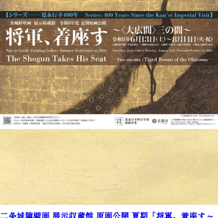
二条城障壁画 展示収蔵館 原画公開 夏期「将軍、着座す～