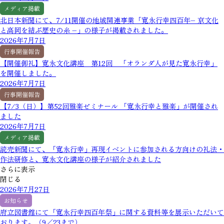
メディア掲載
北日本新聞にて、7/11開催の地域関連事業「寛永行幸四百年– 京文化
と高岡を結ぶ歴史の糸 –」の様子が掲載されました。
2026年7月7日
行事開催報告
【開催御礼】寛永文化講座 第12回 「オランダ人が見た寛永行幸」
を開催しました。
2026年7月7日
行事開催報告
【7/3（日）】第52回雅楽ゼミナール 「寛永行幸と雅楽」が開催され
ました
2026年7月7日
メディア掲載
読売新聞にて、「寛永行幸」再現イベントに参加される方向けの礼法・
作法研修と、寛永文化講座の様子が紹介されました
さらに表示
閉じる
2026年7月27日
お知らせ
府立図書館にて「寛永行幸四百年祭」に関する資料等を展示いただいて
おります。（9／23まで）