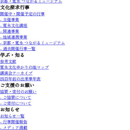
京都・寛永 つながるミュージアム
文化探求行事
開催中・開催予定の行事
- 主催事業
- 寛永文化講座
- 関連事業
- 地域連携事業
- 京都・寛永 つながるミュージアム
- 過去開催行事一覧
学ぶ・知る
参考文献
寛永文化ゆかりの地マップ
講演会アーカイブ
四百年前の出来事年表
ご支援のお願い
協賛・寄付のお願い
- ご協賛について
- ご寄付について
お知らせ
お知らせ一覧
- 行事開催報告
- メディア掲載