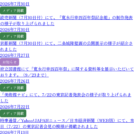
2026年7月30日
メディア掲載
読売新聞（7月30日付）にて、「寛永行幸四百年祭記念能」の制作発表
の様子が取り上げられました
2026年7月30日
メディア掲載
京都新聞（7月30日付）にて、二条城障壁画の公開展示の様子が紹介さ
れました
2026年7月27日
お知らせ
府立図書館にて「寛永行幸四百年祭」に関する資料等を展示いただいて
おります。（9／23まで）
2026年7月26日
メディア掲載
「美術館ナビ」にて、7/22の東京記者発表会の様子が取り上げられま
した
2026年7月22日
メディア掲載
時事通信／Yahoo!JAPANニュース／日本経済新聞（WEB版）にて、本
日（7/22）の東京記者会見の模様が掲載されました
2026年7月13日