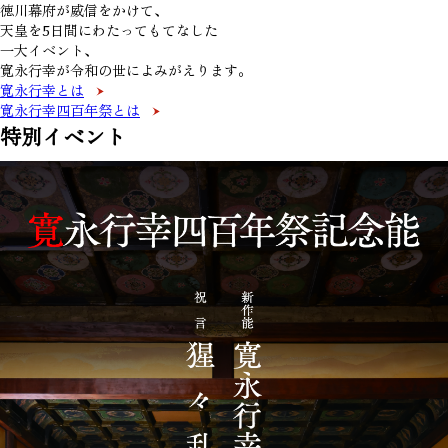
徳川幕府が威信をかけて、
天皇を5日間にわたってもてなした
一大イベント、
寛永行幸が令和の世によみがえります。
寛永行幸とは
寛永行幸四百年祭とは
特別イベント