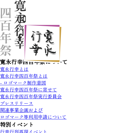
寛永行幸四百年祭について
寛永行幸とは
寛永行幸四百年祭とは
- ロゴマーク制作意図
寛永行幸四百年祭に寄せて
寛永行幸四百年祭実行委員会
プレスリリース
関連事業企画および
ロゴマーク等利用申請について
特別イベント
行幸行列再現イベント