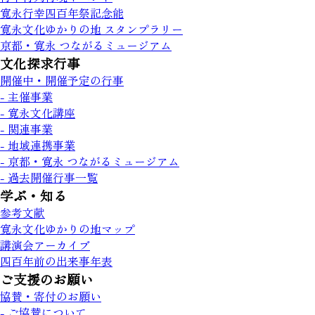
寛永行幸四百年祭記念能
寛永文化ゆかりの地 スタンプラリー
京都・寛永 つながるミュージアム
文化探求行事
開催中・開催予定の行事
- 主催事業
- 寛永文化講座
- 関連事業
- 地域連携事業
- 京都・寛永 つながるミュージアム
- 過去開催行事一覧
学ぶ・知る
参考文献
寛永文化ゆかりの地マップ
講演会アーカイブ
四百年前の出来事年表
ご支援のお願い
協賛・寄付のお願い
- ご協賛について