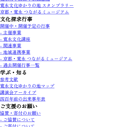
寛永文化ゆかりの地 スタンプラリー
京都・寛永 つながるミュージアム
文化探求行事
開催中・開催予定の行事
- 主催事業
- 寛永文化講座
- 関連事業
- 地域連携事業
- 京都・寛永 つながるミュージアム
- 過去開催行事一覧
学ぶ・知る
参考文献
寛永文化ゆかりの地マップ
講演会アーカイブ
四百年前の出来事年表
ご支援のお願い
協賛・寄付のお願い
- ご協賛について
- ご寄付について