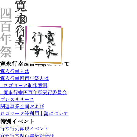
寛永行幸四百年祭について
寛永行幸とは
寛永行幸四百年祭とは
- ロゴマーク制作意図
- 寛永行幸四百年祭実行委員会
プレスリリース
関連事業企画および
ロゴマーク等利用申請について
特別イベント
行幸行列再現イベント
寛永行幸四百年祭記念能