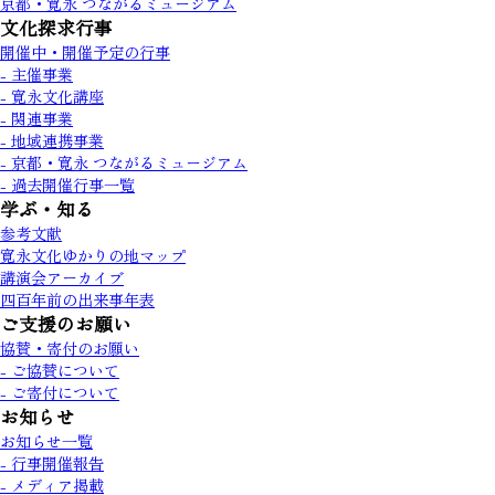
京都・寛永 つながるミュージアム
文化探求行事
開催中・開催予定の行事
- 主催事業
- 寛永文化講座
- 関連事業
- 地域連携事業
- 京都・寛永 つながるミュージアム
- 過去開催行事一覧
学ぶ・知る
参考文献
寛永文化ゆかりの地マップ
講演会アーカイブ
四百年前の出来事年表
ご支援のお願い
協賛・寄付のお願い
- ご協賛について
- ご寄付について
お知らせ
お知らせ一覧
- 行事開催報告
- メディア掲載