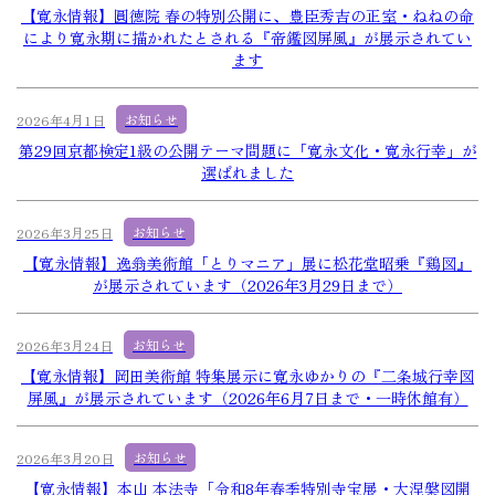
【寛永情報】圓徳院 春の特別公開に、豊臣秀吉の正室・ねねの命
により寛永期に描かれたとされる『帝鑑図屏風』が展示されてい
ます
お知らせ
2026年4月1日
第29回京都検定1級の公開テーマ問題に「寛永文化・寛永行幸」が
選ばれました
お知らせ
2026年3月25日
【寛永情報】逸翁美術館「とりマニア」展に松花堂昭乗『鶏図』
が展示されています（2026年3月29日まで）
お知らせ
2026年3月24日
【寛永情報】岡田美術館 特集展示に寛永ゆかりの『二条城行幸図
屏風』が展示されています（2026年6月7日まで・一時休館有）
お知らせ
2026年3月20日
【寛永情報】本山 本法寺「令和8年春季特別寺宝展・大涅槃図開