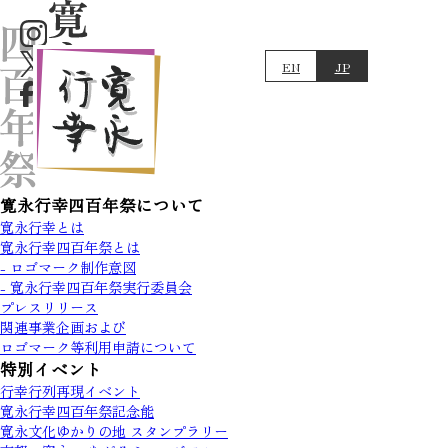
EN
JP
寛永行幸四百年祭について
寛永行幸とは
寛永行幸四百年祭とは
- ロゴマーク制作意図
- 寛永行幸四百年祭実行委員会
プレスリリース
関連事業企画および
ロゴマーク等利用申請について
特別イベント
行幸行列再現イベント
寛永行幸四百年祭記念能
寛永文化ゆかりの地 スタンプラリー