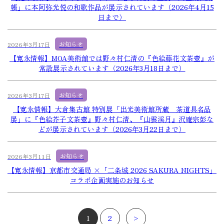
帳」に本阿弥光悦の和歌作品が展示されています（2026年4月15
日まで）
お知らせ
2026年3月17日
【寛永情報】MOA美術館では野々村仁清の『色絵藤花文茶壺』が
常設展示されています（2026年3月18日まで）
お知らせ
2026年3月17日
【寛永情報】大倉集古館 特別展「出光美術館所蔵 茶道具名品
展」に『色絵芥子文茶壺』野々村仁清、『山雲渓月』沢庵宗彭な
どが展示されています（2026年3月22日まで）
お知らせ
2026年3月11日
【寛永情報】京都市交通局 ×「二条城 2026 SAKURA NIGHTS」
コラボ企画実施のお知らせ
1
2
>