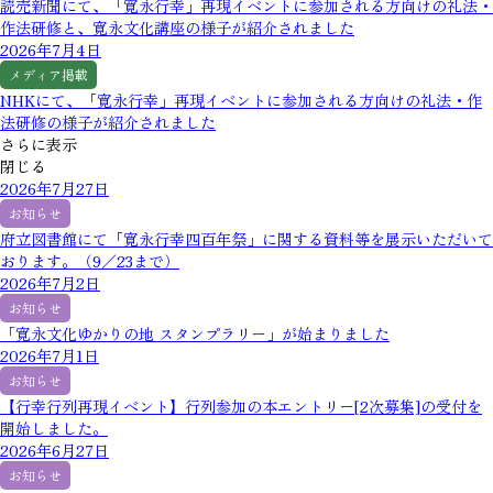
読売新聞にて、「寛永行幸」再現イベントに参加される方向けの礼法・
作法研修と、寛永文化講座の様子が紹介されました
2026年7月4日
メディア掲載
NHKにて、「寛永行幸」再現イベントに参加される方向けの礼法・作
法研修の様子が紹介されました
さらに表示
閉じる
2026年7月27日
お知らせ
府立図書館にて「寛永行幸四百年祭」に関する資料等を展示いただいて
おります。（9／23まで）
2026年7月2日
お知らせ
「寛永文化ゆかりの地 スタンプラリー」が始まりました
2026年7月1日
お知らせ
【行幸行列再現イベント】行列参加の本エントリー[2次募集]の受付を
開始しました。
2026年6月27日
お知らせ