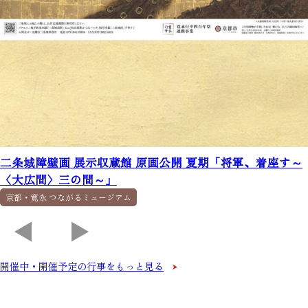
二条城障壁画 展示収蔵館 原画公開 夏期「将軍、着座す～
〈大広間〉三の間～」
京都・寛永 つながるミュージアム
開催中・開催予定の行事をもっと見る