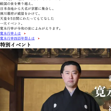
戦国の世を乗り越え、
日本各地から大名が京都に集合し、
徳川幕府が威信をかけて、
天皇を5日間にわたってもてなした
一大イベント、
寛永行幸が令和の世によみがえります。
寛永行幸とは
寛永行幸四百年祭とは
特別イベント