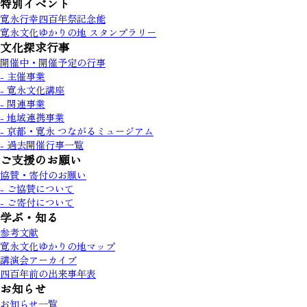
特別イベント
寛永行幸四百年祭記念能
寛永文化ゆかりの地 スタンプラリー
文化探求行事
開催中・開催予定の行事
- 主催事業
- 寛永文化講座
- 関連事業
- 地域連携事業
- 京都・寛永 つながるミュージアム
- 過去開催行事一覧
ご支援のお願い
協賛・寄付のお願い
- ご協賛について
- ご寄付について
学ぶ・知る
参考文献
寛永文化ゆかりの地マップ
講演会アーカイブ
四百年前の出来事年表
お知らせ
お知らせ一覧