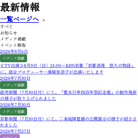
最新情報
一覧ページへ
すべて
お知らせ
メディア掲載
イベント報告
2026年8月6日
メディア掲載
≪TV出演≫8月9日（日）21:00～KBS京都「京都浪漫 悠久の物語」
に、総合プロデュ―サー濱崎加奈子が出演いたします
2026年7月30日
メディア掲載
読売新聞（7月30日付）にて、「寛永行幸四百年祭記念能」の制作発表
の様子が取り上げられました
2026年7月30日
メディア掲載
京都新聞（7月30日付）にて、二条城障壁画の公開展示の様子が紹介さ
れました
2026年7月27日
お知らせ