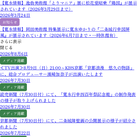
【寛永情報】逸翁美術館「とりマニア」展に松花堂昭乗『鶏図』が展示
されています（2026年3月29日まで）
2026年3月24日
お知らせ
【寛永情報】岡田美術館 特集展示に寛永ゆかりの『二条城行幸図屏
風』が展示されています（2026年6月7日まで・一時休館有）
さらに表示
閉じる
2026年8月6日
メディア掲載
≪TV出演≫8月9日（日）21:00～KBS京都「京都浪漫 悠久の物語」
に、総合プロデュ―サー濱崎加奈子が出演いたします
2026年7月30日
メディア掲載
読売新聞（7月30日付）にて、「寛永行幸四百年祭記念能」の制作発表
の様子が取り上げられました
2026年7月30日
メディア掲載
京都新聞（7月30日付）にて、二条城障壁画の公開展示の様子が紹介さ
れました
2026年7月22日