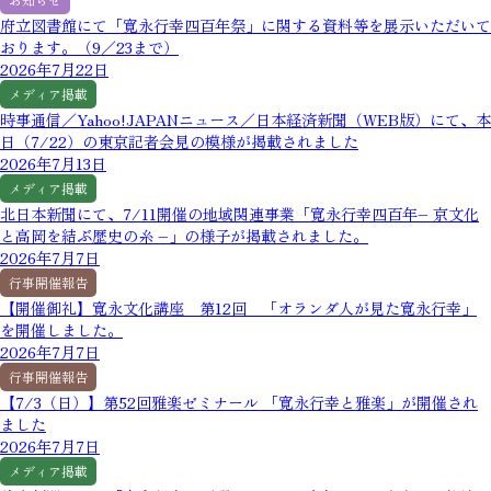
府立図書館にて「寛永行幸四百年祭」に関する資料等を展示いただいて
おります。（9／23まで）
2026年7月22日
メディア掲載
時事通信／Yahoo!JAPANニュース／日本経済新聞（WEB版）にて、本
日（7/22）の東京記者会見の模様が掲載されました
2026年7月13日
メディア掲載
北日本新聞にて、7/11開催の地域関連事業「寛永行幸四百年– 京文化
と高岡を結ぶ歴史の糸 –」の様子が掲載されました。
2026年7月7日
行事開催報告
【開催御礼】寛永文化講座 第12回 「オランダ人が見た寛永行幸」
を開催しました。
2026年7月7日
行事開催報告
【7/3（日）】第52回雅楽ゼミナール 「寛永行幸と雅楽」が開催され
ました
2026年7月7日
メディア掲載