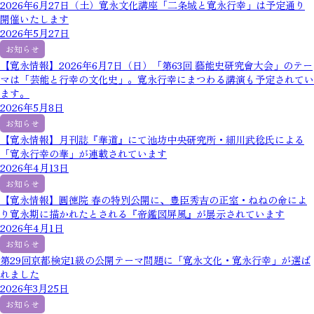
2026年6月27日（土）寛永文化講座「二条城と寛永行幸」は予定通り
開催いたします
2026年5月27日
お知らせ
【寛永情報】2026年6月7日（日）「第63回 藝能史研究會大会」のテー
マは「芸能と行幸の文化史」。寛永行幸にまつわる講演も予定されてい
ます。
2026年5月8日
お知らせ
【寛永情報】月刊誌『華道』にて池坊中央研究所・細川武稔氏による
「寛永行幸の華」が連載されています
2026年4月13日
お知らせ
【寛永情報】圓徳院 春の特別公開に、豊臣秀吉の正室・ねねの命によ
り寛永期に描かれたとされる『帝鑑図屏風』が展示されています
2026年4月1日
お知らせ
第29回京都検定1級の公開テーマ問題に「寛永文化・寛永行幸」が選ば
れました
2026年3月25日
お知らせ