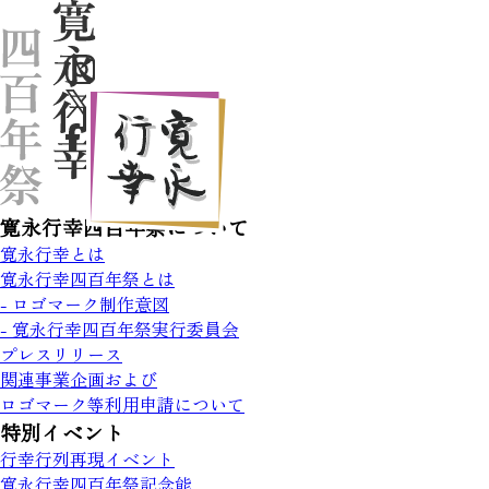
寛永行幸四百年祭について
寛永行幸とは
寛永行幸四百年祭とは
- ロゴマーク制作意図
- 寛永行幸四百年祭実行委員会
プレスリリース
関連事業企画および
ロゴマーク等利用申請について
特別イベント
行幸行列再現イベント
寛永行幸四百年祭記念能