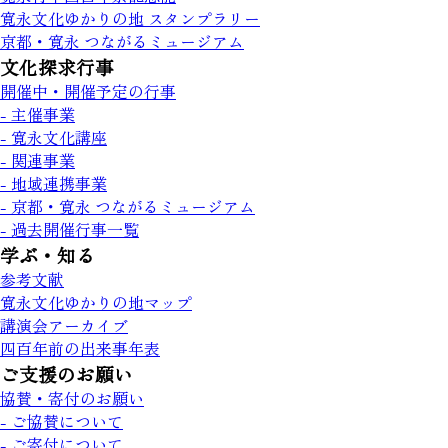
寛永文化ゆかりの地 スタンプラリー
京都・寛永 つながるミュージアム
文化探求行事
開催中・開催予定の行事
- 主催事業
- 寛永文化講座
- 関連事業
- 地域連携事業
- 京都・寛永 つながるミュージアム
- 過去開催行事一覧
学ぶ・知る
参考文献
寛永文化ゆかりの地マップ
講演会アーカイブ
四百年前の出来事年表
ご支援のお願い
協賛・寄付のお願い
- ご協賛について
- ご寄付について