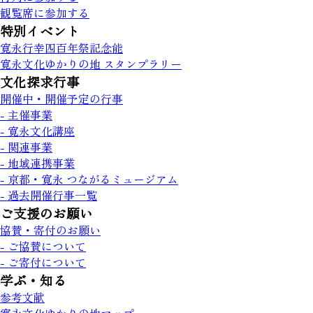
観覧席に参加する
特別イベント
寛永行幸四百年祭記念能
寛永文化ゆかりの地 スタンプラリー
文化探求行事
開催中・開催予定の行事
- 主催事業
- 寛永文化講座
- 関連事業
- 地域連携事業
- 京都・寛永 つながるミュージアム
- 過去開催行事一覧
ご支援のお願い
協賛・寄付のお願い
- ご協賛について
- ご寄付について
学ぶ・知る
参考文献