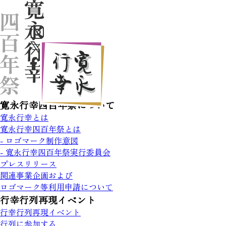
寛永行幸四百年祭について
寛永行幸とは
寛永行幸四百年祭とは
- ロゴマーク制作意図
- 寛永行幸四百年祭実行委員会
プレスリリース
関連事業企画および
ロゴマーク等利用申請について
行幸行列再現イベント
行幸行列再現イベント
行列に参加する