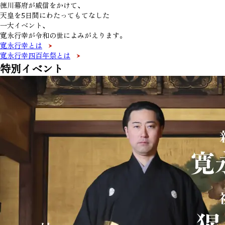
徳川幕府が威信をかけて、
天皇を5日間にわたってもてなした
一大イベント、
寛永行幸が令和の世によみがえります。
寛永行幸とは
寛永行幸四百年祭とは
特別イベント