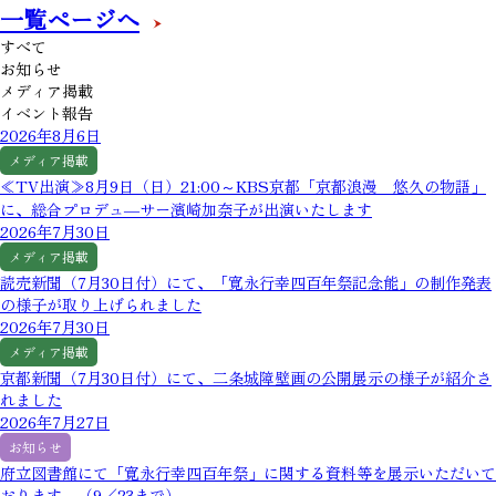
一覧ページへ
すべて
お知らせ
メディア掲載
イベント報告
2026年8月6日
メディア掲載
≪TV出演≫8月9日（日）21:00～KBS京都「京都浪漫 悠久の物語」
に、総合プロデュ―サー濱崎加奈子が出演いたします
2026年7月30日
メディア掲載
読売新聞（7月30日付）にて、「寛永行幸四百年祭記念能」の制作発表
の様子が取り上げられました
2026年7月30日
メディア掲載
京都新聞（7月30日付）にて、二条城障壁画の公開展示の様子が紹介さ
れました
2026年7月27日
お知らせ
府立図書館にて「寛永行幸四百年祭」に関する資料等を展示いただいて
おります。（9／23まで）