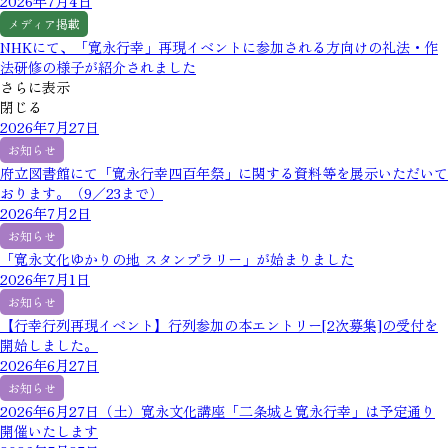
2026年7月4日
メディア掲載
NHKにて、「寛永行幸」再現イベントに参加される方向けの礼法・作
法研修の様子が紹介されました
さらに表示
閉じる
2026年7月27日
お知らせ
府立図書館にて「寛永行幸四百年祭」に関する資料等を展示いただいて
おります。（9／23まで）
2026年7月2日
お知らせ
「寛永文化ゆかりの地 スタンプラリー」が始まりました
2026年7月1日
お知らせ
【行幸行列再現イベント】行列参加の本エントリー[2次募集]の受付を
開始しました。
2026年6月27日
お知らせ
2026年6月27日（土）寛永文化講座「二条城と寛永行幸」は予定通り
開催いたします