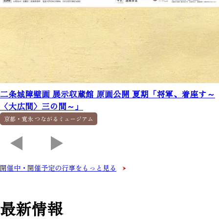
二条城障壁画 展示収蔵館 原画公開 夏期「将軍、着座す～
〈大広間〉三の間～」
京都・寛永 つながるミュージアム
開催中・開催予定の行事をもっと見る
最新情報