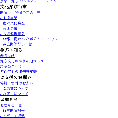
京都・寛永 つながるミュージアム
文化探求行事
開催中・開催予定の行事
- 主催事業
- 寛永文化講座
- 関連事業
- 地域連携事業
- 京都・寛永 つながるミュージアム
- 過去開催行事一覧
学ぶ・知る
参考文献
寛永文化ゆかりの地マップ
講演会アーカイブ
四百年前の出来事年表
ご支援のお願い
協賛・寄付のお願い
- ご協賛について
- ご寄付について
お知らせ
お知らせ一覧
- 行事開催報告
- メディア掲載