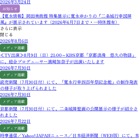
2026年3月24日
お知らせ
【寛永情報】岡田美術館 特集展示に寛永ゆかりの『二条城行幸図屏
風』が展示されています（2026年6月7日まで・一時休館有）
さらに表示
閉じる
2026年8月6日
メディア掲載
≪TV出演≫8月9日（日）21:00～KBS京都「京都浪漫 悠久の物語」
に、総合プロデュ―サー濱崎加奈子が出演いたします
2026年7月30日
メディア掲載
読売新聞（7月30日付）にて、「寛永行幸四百年祭記念能」の制作発表
の様子が取り上げられました
2026年7月30日
メディア掲載
京都新聞（7月30日付）にて、二条城障壁画の公開展示の様子が紹介さ
れました
2026年7月22日
メディア掲載
時事通信／Yahoo!JAPANニュース／日本経済新聞（WEB版）にて、本