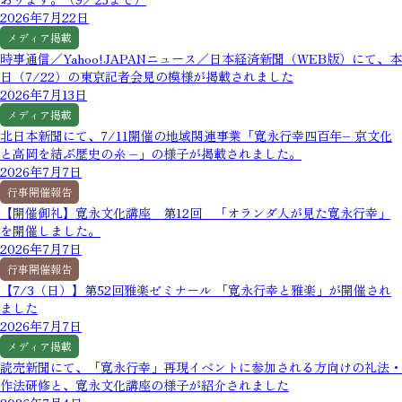
2026年7月22日
メディア掲載
時事通信／Yahoo!JAPANニュース／日本経済新聞（WEB版）にて、本
日（7/22）の東京記者会見の模様が掲載されました
2026年7月13日
メディア掲載
北日本新聞にて、7/11開催の地域関連事業「寛永行幸四百年– 京文化
と高岡を結ぶ歴史の糸 –」の様子が掲載されました。
2026年7月7日
行事開催報告
【開催御礼】寛永文化講座 第12回 「オランダ人が見た寛永行幸」
を開催しました。
2026年7月7日
行事開催報告
【7/3（日）】第52回雅楽ゼミナール 「寛永行幸と雅楽」が開催され
ました
2026年7月7日
メディア掲載
読売新聞にて、「寛永行幸」再現イベントに参加される方向けの礼法・
作法研修と、寛永文化講座の様子が紹介されました