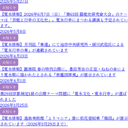
2026年5月27日
お知らせ
【寛永情報】2026年6月7日（日）「第63回 藝能史研究會大会」のテー
マは「芸能と行幸の文化史」。寛永行幸にまつわる講演も予定されてい
ます。
2026年5月8日
お知らせ
【寛永情報】月刊誌『華道』にて池坊中央研究所・細川武稔氏による
「寛永行幸の華」が連載されています
2026年4月13日
お知らせ
【寛永情報】圓徳院 春の特別公開に、豊臣秀吉の正室・ねねの命によ
り寛永期に描かれたとされる『帝鑑図屏風』が展示されています
2026年4月1日
お知らせ
第29回京都検定1級の公開テーマ問題に「寛永文化・寛永行幸」が選ば
れました
2026年3月25日
お知らせ
【寛永情報】逸翁美術館「とりマニア」展に松花堂昭乗『鶏図』が展示
されています（2026年3月29日まで）