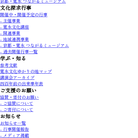
京都・寛永 つながるミュージアム
文化探求行事
開催中・開催予定の行事
- 主催事業
- 寛永文化講座
- 関連事業
- 地域連携事業
- 京都・寛永 つながるミュージアム
- 過去開催行事一覧
学ぶ・知る
参考文献
寛永文化ゆかりの地マップ
講演会アーカイブ
四百年前の出来事年表
ご支援のお願い
協賛・寄付のお願い
- ご協賛について
- ご寄付について
お知らせ
お知らせ一覧
- 行事開催報告
- メディア掲載