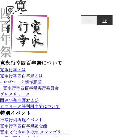
EN
JP
寛永行幸四百年祭について
寛永行幸とは
寛永行幸四百年祭とは
- ロゴマーク制作意図
- 寛永行幸四百年祭実行委員会
プレスリリース
関連事業企画および
ロゴマーク等利用申請について
特別イベント
行幸行列再現イベント
寛永行幸四百年祭記念能
寛永文化ゆかりの地 スタンプラリー