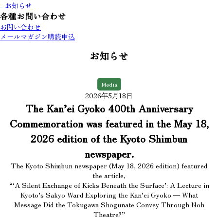
- お知らせ
各種お問い合わせ
お問い合わせ
メールマガジン購読申込
お知らせ
Media
2026年5月18日
The Kan’ei Gyoko 400th Anniversary
Commemoration was featured in the May 18,
2026 edition of the Kyoto Shimbun
newspaper.
The Kyoto Shimbun newspaper (May 18, 2026 edition) featured
the article,
“‘A Silent Exchange of Kicks Beneath the Surface’: A Lecture in
Kyoto’s Sakyo Ward Exploring the Kan’ei Gyoko — What
Message Did the Tokugawa Shogunate Convey Through Noh
Theatre?”