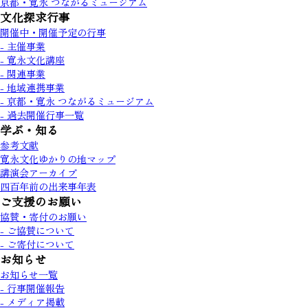
京都・寛永 つながるミュージアム
文化探求行事
開催中・開催予定の行事
- 主催事業
- 寛永文化講座
- 関連事業
- 地域連携事業
- 京都・寛永 つながるミュージアム
- 過去開催行事一覧
学ぶ・知る
参考文献
寛永文化ゆかりの地マップ
講演会アーカイブ
四百年前の出来事年表
ご支援のお願い
協賛・寄付のお願い
- ご協賛について
- ご寄付について
お知らせ
お知らせ一覧
- 行事開催報告
- メディア掲載