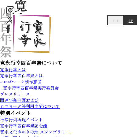
EN
JP
寛永行幸四百年祭について
寛永行幸とは
寛永行幸四百年祭とは
- ロゴマーク制作意図
- 寛永行幸四百年祭実行委員会
プレスリリース
関連事業企画および
ロゴマーク等利用申請について
特別イベント
行幸行列再現イベント
寛永行幸四百年祭記念能
寛永文化ゆかりの地 スタンプラリー