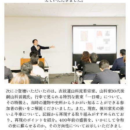
えていただきました。
次にご登壇いただいたのは、衣紋道山科流若宗家、山科家30代後
嗣山科言親氏。行幸で見られる特別な装束「一日晴」について、
その特徴と、当時の遺物や史料からうかがい知ることができる参
加者の装いをご解説くださいました。また、現在、徳川家光の装
いと牛車について、記録から再現する取り組みがすすめられてお
り、再現のポイントを紹介。400年前の盛装を、いかにして令和
の世に蘇らせるのか、その方向性についてお示しいただきまし