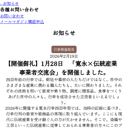
- お知らせ
各種お問い合わせ
お問い合わせ
メールマガジン購読申込
お知らせ
行事開催報告
2026年2月19日
【開催御礼】1月28日 「寛永×伝統産業
事業者交流会」を開催しました。
四百年前の行幸では、朝廷や幕府の人たちだけではなく、市中の
さまざまな産業に携わる職人たちも、大いに関わりました。それ
ぞれの技術を用いて装束や乗り物、調度に贈答品、食事をつくり
あげた市中の人々も、行幸を成功させた立役者といえるでしょ
う。
2026年に開催する寛永行幸四百年祭では、当時の記録に基づき、
行幸行列の装束や装飾品の再現に取り組んでいます。ここにも現
代に伝統産業を受け継ぐ人の力が欠かせません。そこで、染織や
工芸といった伝統産業に従事しておられる事業者の方々にこのプ