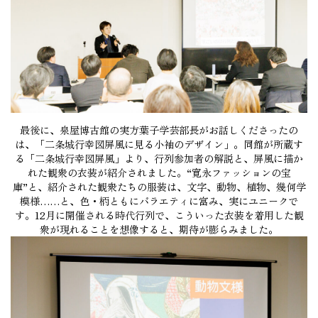
最後に、泉屋博古館の実方葉子学芸部長がお話しくださったの
は、「二条城行幸図屏風に見る小袖のデザイン」。同館が所蔵す
る「二条城行幸図屏風」より、行列参加者の解説と、屏風に描か
れた観衆の衣装が紹介されました。“寛永ファッションの宝
庫”と、紹介された観衆たちの服装は、文字、動物、植物、幾何学
模様……と、色・柄ともにバラエティに富み、実にユニークで
す。12月に開催される時代行列で、こういった衣装を着用した観
衆が現れることを想像すると、期待が膨らみました。