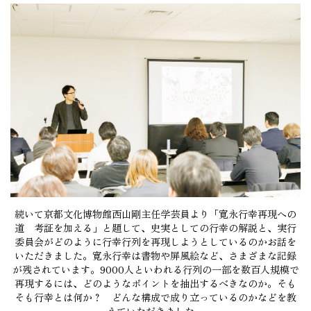
続いて京都文化博物館西山剛主任学芸員より「寛永行幸再現への
道 考証を加える」と題して、史実としての行幸の解説と、実行
委員会がどのように行幸行列を再現しようとしているのかお話を
いただきました。寛永行幸は書物や屏風絵など、さまざまな記録
が残されています。9000人といわれる行列の一部を数百人規模で
再現するには、どのようなポイントを抽出するべきなのか。そも
そも行幸とは何か？ どんな構成で成り立っているのかなどを教