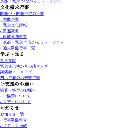
京都・寛永 つながるミュージアム
文化探求行事
開催中・開催予定の行事
- 主催事業
- 寛永文化講座
- 関連事業
- 地域連携事業
- 京都・寛永 つながるミュージアム
- 過去開催行事一覧
学ぶ・知る
参考文献
寛永文化ゆかりの地マップ
講演会アーカイブ
四百年前の出来事年表
ご支援のお願い
協賛・寄付のお願い
- ご協賛について
- ご寄付について
お知らせ
お知らせ一覧
- 行事開催報告
- メディア掲載