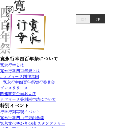
EN
JP
寛永行幸四百年祭について
寛永行幸とは
寛永行幸四百年祭とは
- ロゴマーク制作意図
- 寛永行幸四百年祭実行委員会
プレスリリース
関連事業企画および
ロゴマーク等利用申請について
特別イベント
行幸行列再現イベント
寛永行幸四百年祭記念能
寛永文化ゆかりの地 スタンプラリー